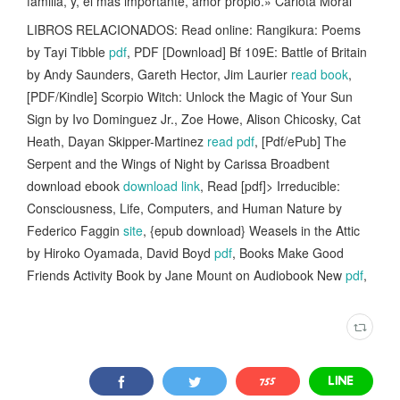
familia, y, el más importante, amor propio.» Carlota Moral
LIBROS RELACIONADOS: Read online: Rangikura: Poems
by Tayi Tibble
pdf
, PDF [Download] Bf 109E: Battle of Britain
by Andy Saunders, Gareth Hector, Jim Laurier
read book
,
[PDF/Kindle] Scorpio Witch: Unlock the Magic of Your Sun
Sign by Ivo Dominguez Jr., Zoe Howe, Alison Chicosky, Cat
Heath, Dayan Skipper-Martinez
read pdf
, [Pdf/ePub] The
Serpent and the Wings of Night by Carissa Broadbent
download ebook
download link
, Read [pdf]> Irreducible:
Consciousness, Life, Computers, and Human Nature by
Federico Faggin
site
, {epub download} Weasels in the Attic
by Hiroko Oyamada, David Boyd
pdf
, Books Make Good
Friends Activity Book by Jane Mount on Audiobook New
pdf
,